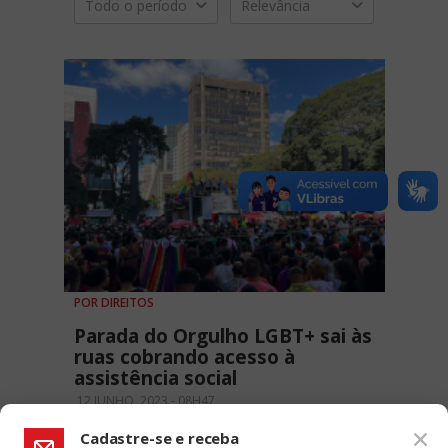
Todo o período
Relevância
POR DIREITOS
Parada do Orgulho LGBT+ sai às
ruas cobrando acesso à
assistência social
12 JUNHO, 2023 - 08H47
Cadastre-se e receba