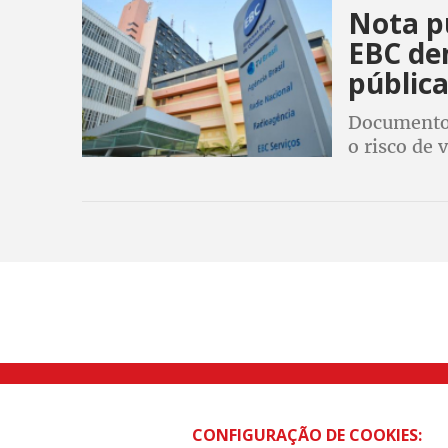
Nota p
EBC de
públic
Documento,
o risco de 
comunicaçã
Rua Caetano Pinto nº 575 CEP 03041-
CONFIGURAÇÃO DE COOKIES: