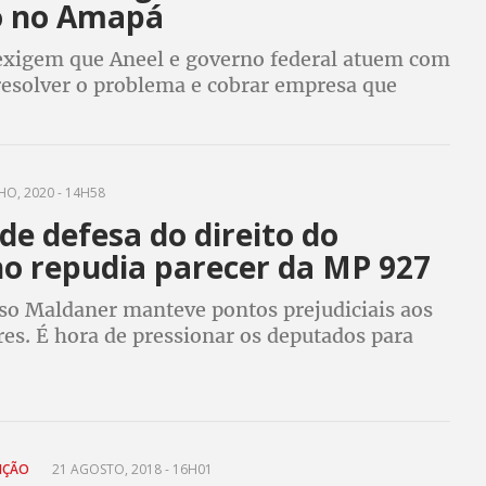
o no Amapá
exigem que Aneel e governo federal atuem com
 resolver o problema e cobrar empresa que
rviço
HO, 2020 - 14H58
e defesa do direito do
ho repudia parecer da MP 927
lso Maldaner manteve pontos prejudiciais aos
es. É hora de pressionar os deputados para
ntra a proposta
UIÇÃO
21 AGOSTO, 2018 - 16H01