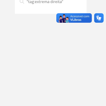
"tag:extrema direita"