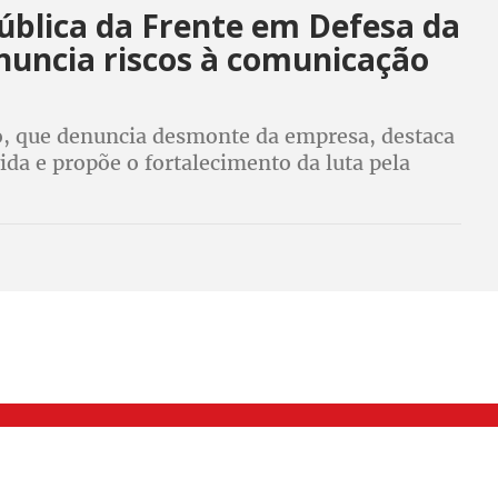
ública da Frente em Defesa da
nuncia riscos à comunicação
a
 que denuncia desmonte da empresa, destaca
vida e propõe o fortalecimento da luta pela
o pública brasileira
000 Brás, São Paulo/SP | Telefone (11) 2108 9200 - Fax (11) 2108 9310