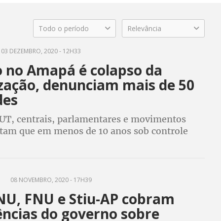
Todo o período
Relevância
03 DEZEMBRO, 2020 - 12H33
 no Amapá é colapso da
ização, denunciam mais de 50
des
UT, centrais, parlamentares e movimentos
ertam que em menos de 10 anos sob controle
 Subestação de Macapá explodiu, incendiou,
 deixou população sem luz por 22 dias
A
08 NOVEMBRO, 2020 - 17H39
NU, FNU e Stiu-AP cobram
ências do governo sobre