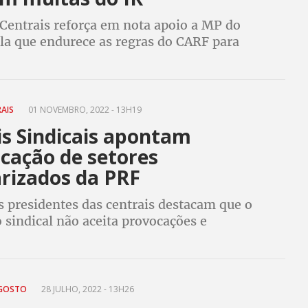
Centrais reforça em nota apoio a MP do
la que endurece as regras do CARF para
onegação de IR por parte dos empresários
RAIS
01 NOVEMBRO, 2022 - 13H19
is Sindicais apontam
icação de setores
arizados da PRF
s presidentes das centrais destacam que o
sindical não aceita provocações e
os e reforçam a importância do Congresso
 do STF na busca de soluções republicanas
AGOSTO
28 JULHO, 2022 - 13H26