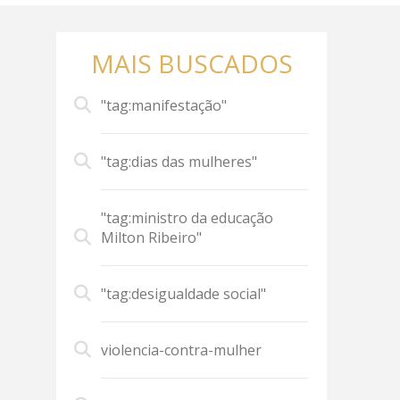
MAIS BUSCADOS
"tag:manifestação"
"tag:dias das mulheres"
"tag:ministro da educação
Milton Ribeiro"
"tag:desigualdade social"
violencia-contra-mulher