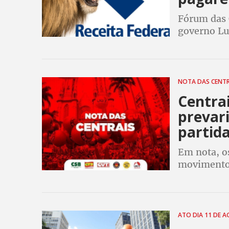
Fórum das 
governo Lu
diminuir s
NOTA DAS CENT
Centra
prevar
partid
Em nota, o
movimento 
radicalism
Nacional e
ATO DIA 11 DE 