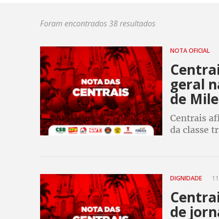
Foram encontrados 38 resultados
NOTA OFICIAL
Centrai
geral 
de Mile
Centrais af
da classe t
às Convençõ
dos sindica
DIGNIDADE
11
Centra
de jorn