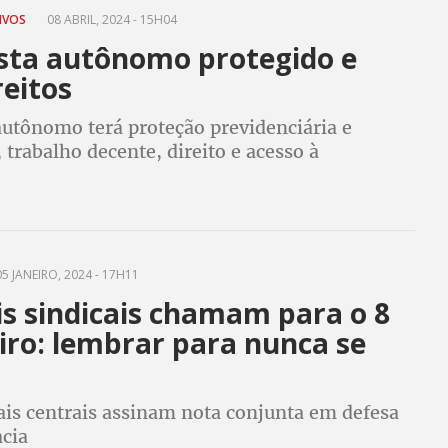
TIVOS
08 ABRIL, 2024 - 15H04
sta autônomo protegido e
reitos
autônomo terá proteção previdenciária e
, trabalho decente, direito e acesso à
, capacidade de organização, representação e
 coletiva
5 JANEIRO, 2024 - 17H11
is sindicais chamam para o 8
iro: lembrar para nunca se
is centrais assinam nota conjunta em defesa
cia