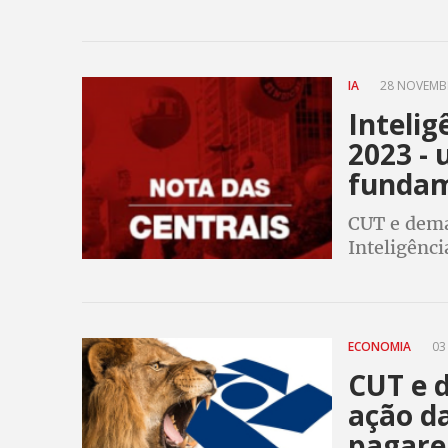
IA
28 NOVEMBR
Intelig
2023 -
fundam
CUT e dema
Inteligênci
Projeto de
ECONOMIA
03 
CUT e 
ação d
pagare