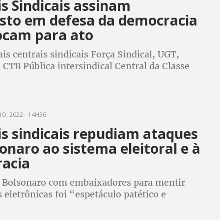
s Sindicais assinam
sto em defesa da democracia
ocam para ato
s centrais sindicais Força Sindical, UGT,
CTB Pública intersindical Central da Classe
ra também convocam a população a participar
m defesa da democracia dia 11/08
O, 2022 - 14H36
is sindicais repudiam ataques
onaro ao sistema eleitoral e à
acia
 Bolsonaro com embaixadores para mentir
 eletrônicas foi “espetáculo patético e
 dizem sindicalistas que conclamam sociedade
em defesa da democracia