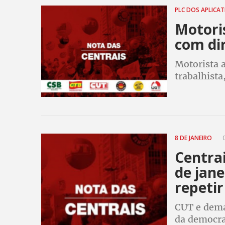
PLC DOS APLICA
Motori
com di
Motorista 
trabalhista
informação
contratação
8 DE JANEIRO
0
Centra
de jane
repetir
CUT e dema
da democra