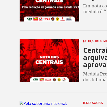
Em nota co
medida é “
produtivid
JUSTIÇA TRIBUTÁ
Centrai
arquiv
aprova
Medida Prov
dos bilioná
REDES SOCIAIS