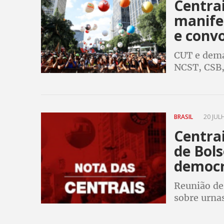
Centrai
manife
e conv
CUT e demai
NCST, CSB, 
Trabalhado
dos atos e
BRASIL
20 JULH
Centra
de Bols
democr
Reunião de
sobre urnas
perigoso”,
a se unir 