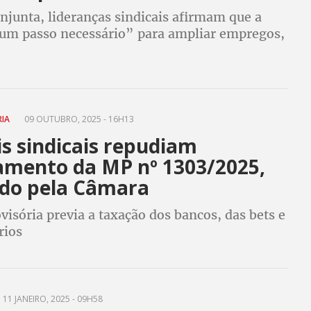
njunta, lideranças sindicais afirmam que a
um passo necessário” para ampliar empregos,
ade e desenvolvimento social
RIA
09 OUTUBRO, 2025 - 16H13
s sindicais repudiam
amento da MP nº 1303/2025,
do pela Câmara
isória previa a taxação dos bancos, das bets e
rios
11 JANEIRO, 2025 - 09H58