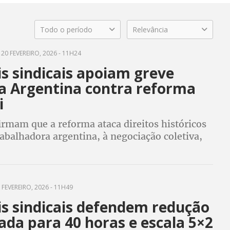
Todo o período
Relevância
20 FEVEREIRO, 2026 - 11H24
s sindicais apoiam greve
na Argentina contra reforma
i
irmam que a reforma ataca direitos históricos
rabalhadora argentina, à negociação coletiva,
es Internacionais da OIT e ao próprio papel
tos
 FEVEREIRO, 2026 - 11H49
is sindicais defendem redução
ada para 40 horas e escala 5×2