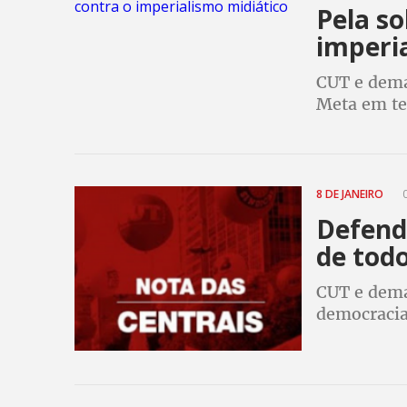
Pela so
imperi
CUT e dema
Meta em ten
nações
8 DE JANEIRO
0
Defend
de todo
CUT e demai
democracia 
janeiro de