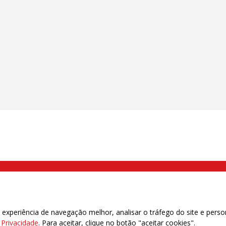
000 Brás, São Paulo/SP | Telefone (11) 2108 9200 - Fax (11) 2108 9310
xperiência de navegação melhor, analisar o tráfego do site e perso
e Privacidade
. Para aceitar, clique no botão "aceitar cookies".