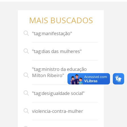
MAIS BUSCADOS
"tag:manifestação"
"tag:dias das mulheres"
"tag:ministro da educação
Milton Ribeiro"
"tag:desigualdade social"
violencia-contra-mulher