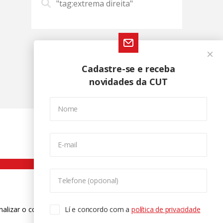
"tag:extrema direita"
Cadastre-se e receba
novidades da CUT
Nome
E-mail
Telefone (opcional)
nalizar o conteúdo. Para saber mais
Lí e concordo com a
política de privacidade