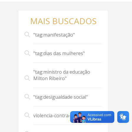
MAIS BUSCADOS
"tag:manifestação"
"tag:dias das mulheres"
"tag:ministro da educação
Milton Ribeiro"
"tag:desigualdade social"
violencia-contra-mulher