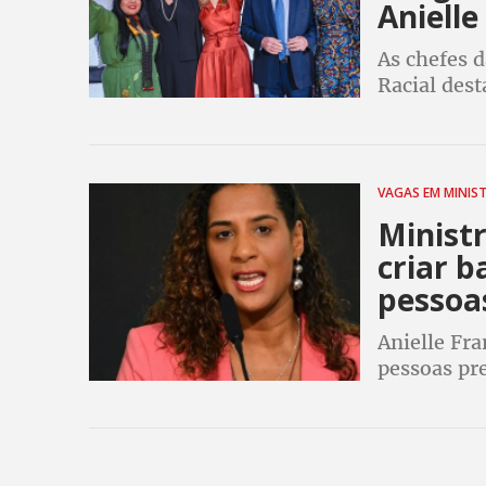
Anielle
As chefes d
Racial dest
históricos
VAGAS EM MINIS
Ministr
criar b
pessoa
Anielle Fra
pessoas pre
levar mulhe