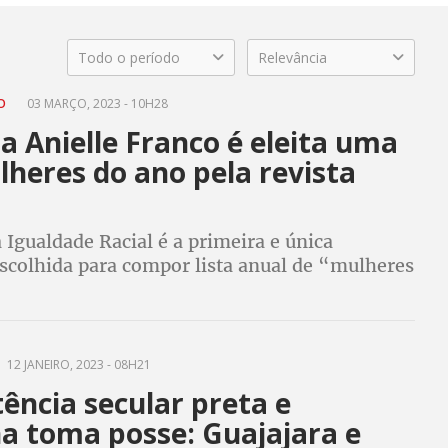
Todo o período
Relevância
TO
03 MARÇO, 2023 - 10H28
a Anielle Franco é eleita uma
heres do ano pela revista
 Igualdade Racial é a primeira e única
escolhida para compor lista anual de “mulheres
árias que estão liderando um mundo mais
”
12 JANEIRO, 2023 - 08H21
tência secular preta e
na toma posse: Guajajara e