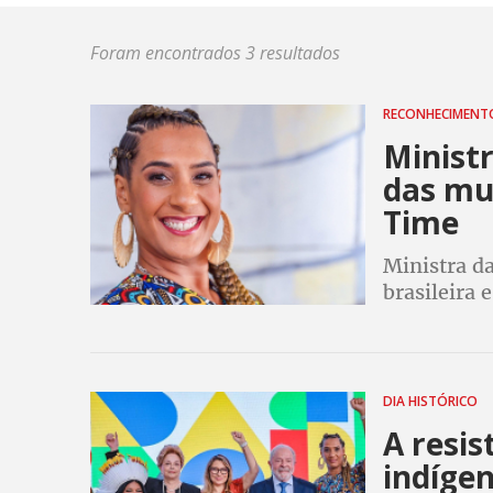
Foram encontrados 3 resultados
RECONHECIMEN
Ministr
das mul
Time
Ministra da
brasileira 
extraordin
igualitário
DIA HISTÓRICO
A resis
indíge