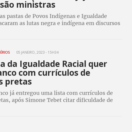
 são ministras
as pastas de Povos Indígenas e Igualdade
acaram as lutas negra e indígena em discursos
TÉRIOS
05 JANEIRO, 2023 - 15H34
a da Igualdade Racial quer
anco com currículos de
s pretas
nco já entregou uma lista com currículos de
tas, após Simone Tebet citar dificuldade de
res pretas para a Esplanada dos Ministérios