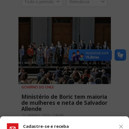
Todo o período
Relevância
GOVERNO DO CHILE
Ministério de Boric tem maioria
de mulheres e neta de Salvador
Allende
21 JANEIRO, 2022 - 14H49
Cadastre-se e receba