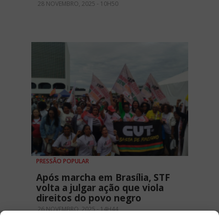
28 NOVEMBRO, 2025 - 10H50
PRESSÃO POPULAR
Após marcha em Brasília, STF
volta a julgar ação que viola
direitos do povo negro
26 NOVEMBRO, 2025 - 14H44