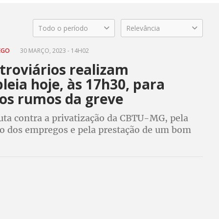
Todo o período
Relevância
REGO
30 MARÇO, 2023 - 14H02
troviários realizam
eia hoje, às 17h30, para
 os rumos da greve
luta contra a privatização da CBTU-MG, pela
 dos empregos e pela prestação de um bom
 sem reajustes abusivos nas passagens