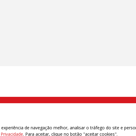
000 Brás, São Paulo/SP | Telefone (11) 2108 9200 - Fax (11) 2108 9310
xperiência de navegação melhor, analisar o tráfego do site e perso
e Privacidade
. Para aceitar, clique no botão "aceitar cookies".