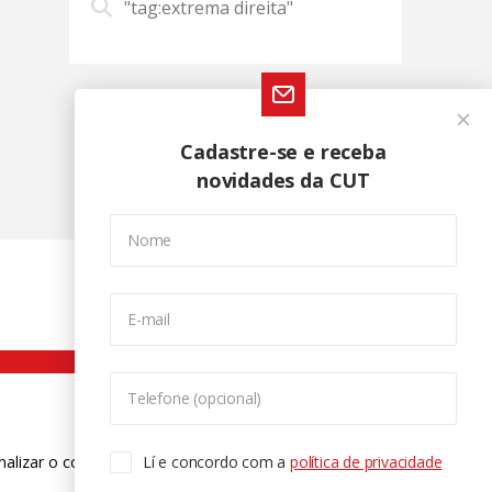
"tag:extrema direita"
Cadastre-se e receba
novidades da CUT
Nome
E-mail
Telefone (opcional)
nalizar o conteúdo. Para saber mais
Lí e concordo com a
política de privacidade