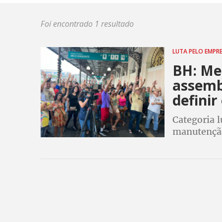
Foi encontrado 1 resultado
LUTA PELO EMP
BH: Me
assembl
definir
Categoria 
manutenção
serviço à ,