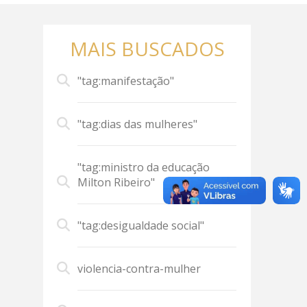
MAIS BUSCADOS
"tag:manifestação"
"tag:dias das mulheres"
"tag:ministro da educação
Milton Ribeiro"
"tag:desigualdade social"
violencia-contra-mulher