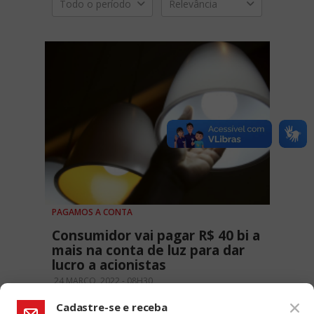
Todo o período
Relevância
PAGAMOS A CONTA
Consumidor vai pagar R$ 40 bi a
mais na conta de luz para dar
lucro a acionistas
24 MARÇO, 2022 - 08H30
Cadastre-se e receba