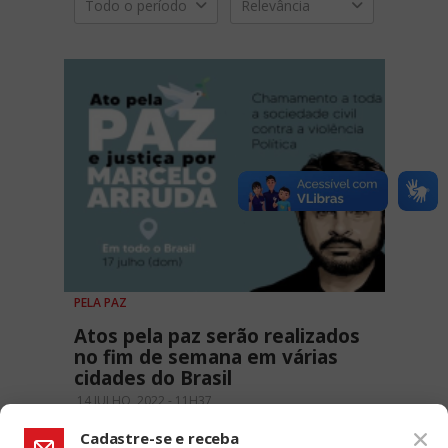
Todo o período
Relevância
PELA PAZ
Atos pela paz serão realizados
no fim de semana em várias
cidades do Brasil
14 JULHO, 2022 - 11H37
Cadastre-se e receba