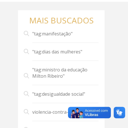
MAIS BUSCADOS
"tag:manifestação"
"tag:dias das mulheres"
"tag:ministro da educação
Milton Ribeiro"
"tag:desigualdade social"
violencia-contra-mulher