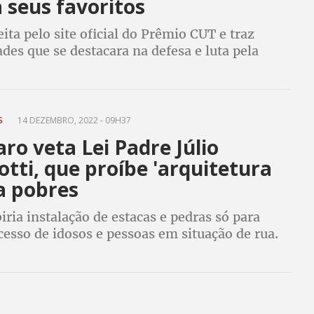
 seus favoritos
eita pelo site oficial do Prêmio CUT e traz
des que se destacara na defesa e luta pela
 o Brasil e no mundo
ES
14 DEZEMBRO, 2022 - 09H37
ro veta Lei Padre Júlio
otti, que proíbe 'arquitetura
 a pobres
iria instalação de estacas e pedras só para
acesso de idosos e pessoas em situação de rua.
dre viralizou ao tentar quebrar pedras sob
 SP