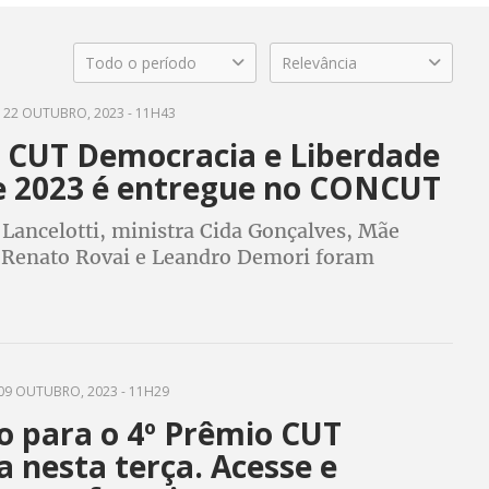
Todo o período
Relevância
22 OUTUBRO, 2023 - 11H43
 CUT Democracia e Liberdade
 2023 é entregue no CONCUT
 Lancelotti, ministra Cida Gonçalves, Mãe
 Renato Rovai e Leandro Demori foram
dos; também foram entregues os prêmios do
0 anos de Arte e Cultura no Mundo do Trabalho
09 OUTUBRO, 2023 - 11H29
o para o 4º Prêmio CUT
 nesta terça. Acesse e