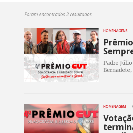
Foram encontrados 3 resultados
HOMENAGENS
Prêmio
Sempre
Padre Júlio
Bernadete,
homenagea
Festival 4
HOMENAGEM
Votaçã
termina