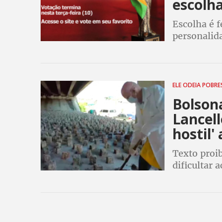
escolha
Escolha é f
personalida
democracia
ELE ODEIA POBR
Bolsona
Lancell
hostil'
Texto proib
dificultar 
Em 2021, pa
viaduto em