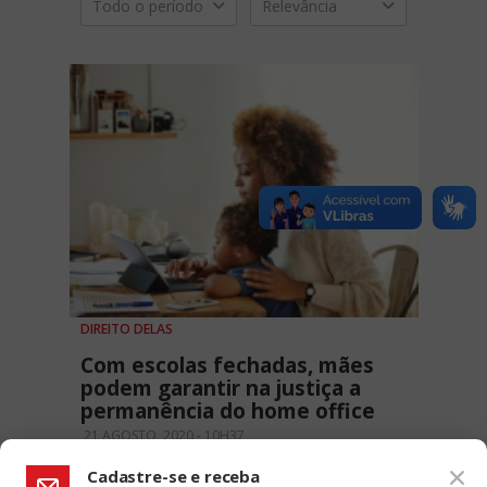
Todo o período
Relevância
DIREITO DELAS
Com escolas fechadas, mães
podem garantir na justiça a
permanência do home office
21 AGOSTO, 2020 - 10H37
Cadastre-se e receba