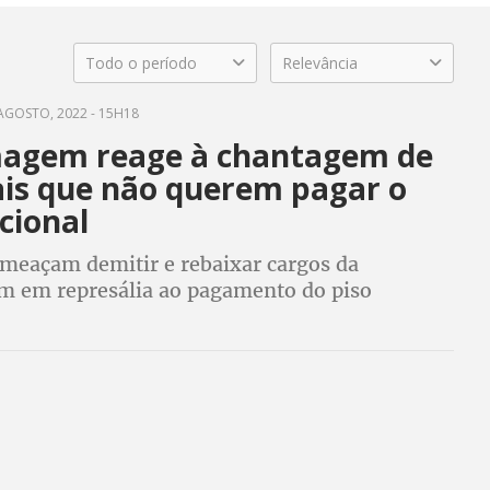
Todo o período
Relevância
AGOSTO, 2022 - 15H18
agem reage à chantagem de
ais que não querem pagar o
cional
ameaçam demitir e rebaixar cargos da
 em represália ao pagamento do piso
ategoria rebate dizendo que faltam
is e muitos ficaram doentes física e
te na pandemia