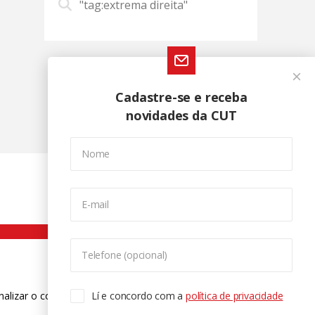
"tag:extrema direita"
Cadastre-se e receba
novidades da CUT
Nome
E-mail
Telefone (opcional)
nalizar o conteúdo. Para saber mais
Lí e concordo com a
política de privacidade