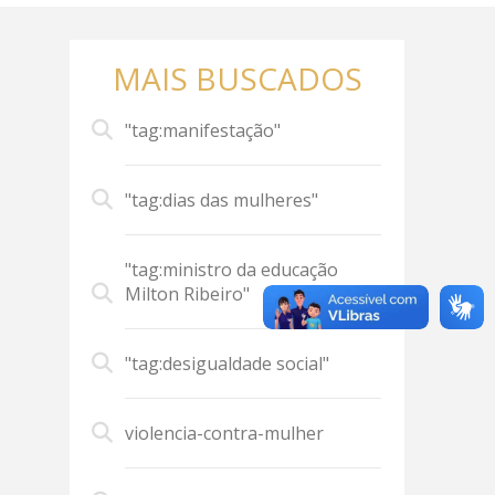
MAIS BUSCADOS
"tag:manifestação"
"tag:dias das mulheres"
"tag:ministro da educação
Milton Ribeiro"
"tag:desigualdade social"
violencia-contra-mulher