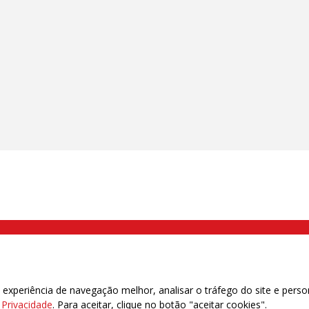
000 Brás, São Paulo/SP | Telefone (11) 2108 9200 - Fax (11) 2108 9310
xperiência de navegação melhor, analisar o tráfego do site e perso
e Privacidade
. Para aceitar, clique no botão "aceitar cookies".