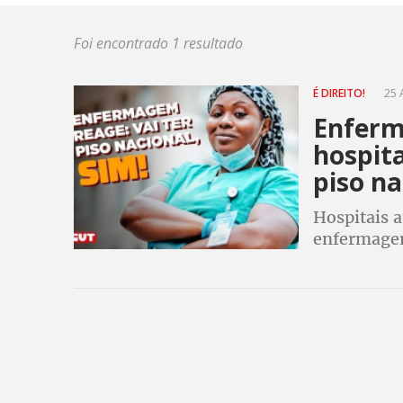
Foi encontrado 1 resultado
É DIREITO!
25 
Enferm
hospit
piso na
Hospitais 
enfermagem
nacional. C
profissiona
mentalmen