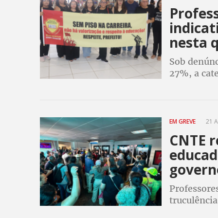
Profes
indica
nesta q
​Sob denúnc
27%, a cate
prefeito an
EM GREVE
21 A
CNTE r
educad
govern
Professore
truculênci
SEDUC; ent