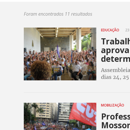
Foram encontrados 11 resultados
EDUCAÇÃO
23
Trabal
aprova
determ
Assembleia
dias 24, 25
MOBILIZAÇÃO
Profes
Mossoró