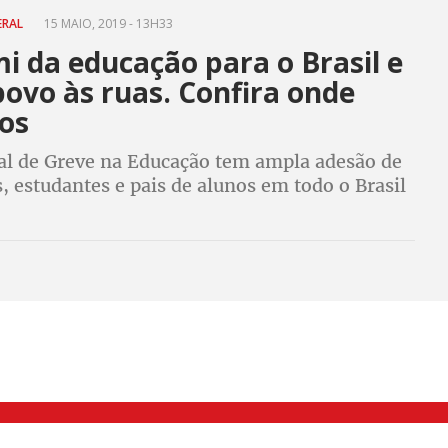
ERAL
15 MAIO, 2019 - 13H33
i da educação para o Brasil e
povo às ruas. Confira onde
tos
al de Greve na Educação tem ampla adesão de
, estudantes e pais de alunos em todo o Brasil
verno a bater cabeça. A paralisação é um
ra a greve geral do dia 14 de junho