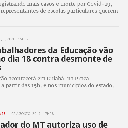
egistrando mais casos e morte por Covid-19,
 representantes de escolas particulares querem
 ensino nas escolas. Sindicalistas argumentam:
se recupera, vidas não
ÇO, 2020 - 15H57
abalhadores da Educação vão
no dia 18 contra desmonte de
s
ção acontecerá em Cuiabá, na Praça
 a partir das 15h, e nos municípios do estado,
 própria
ANTE
02 AGOSTO, 2019 - 17H58
ador do MT autoriza uso de