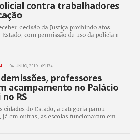
olicial contra trabalhadores
cação
ecebeu decisão da Justiça proibindo atos
 Estado, com permissão de uso da polícia e
 medida for descumprida. Categoria manteve
cado na segunda (5)
AL
04 JUNHO, 2019 - 09H34
 demissões, professores
 acampamento no Palácio
i no RS
 cidades do Estado, a categoria parou
, já em outras, as escolas funcionaram em
duzido