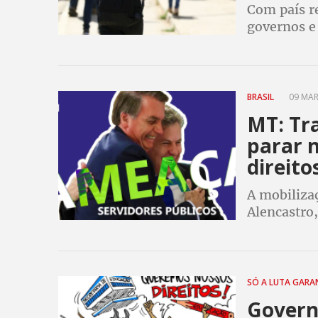
Com país r
governos e
retorno do
ano letivo 
BRASIL
09 MAR
MT: Tr
parar 
direito
A mobiliza
Alencastro,
com agenda
SÓ A LUTA GAR
Govern