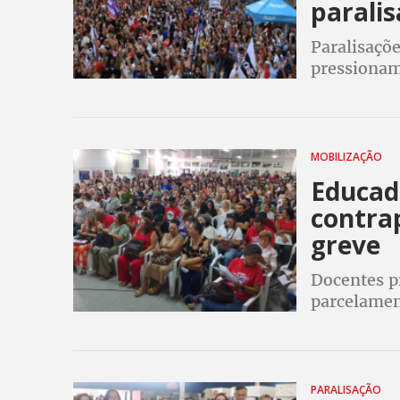
paralis
Paralisaçõ
pressionam
carreira do
MOBILIZAÇÃO
Educad
contra
greve
Docentes p
parcelament
mobilizada
Natal
PARALISAÇÃO