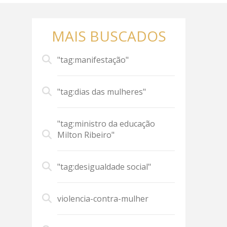
MAIS BUSCADOS
"tag:manifestação"
"tag:dias das mulheres"
"tag:ministro da educação
Milton Ribeiro"
"tag:desigualdade social"
violencia-contra-mulher