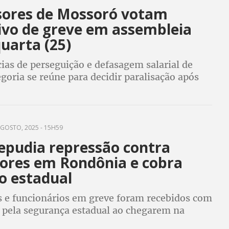
sores de Mossoró votam
tivo de greve em assembleia
uarta (25)
ias de perseguição e defasagem salarial de
goria se reúne para decidir paralisação após
unciar reajuste sem divulgar o percentual
GOSTO, 2025 - 15H59
epudia repressão contra
ores em Rondônia e cobra
o estadual
s e funcionários em greve foram recebidos com
a pela segurança estadual ao chegarem na
idade cobra diálogo do governo