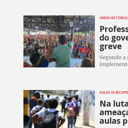
GREVE HISTÓRIC
Profes
do gov
greve
Segundo a 
implementa
1,27% no m
AULAS SE RECUP
Na luta
ameaça
aulas p