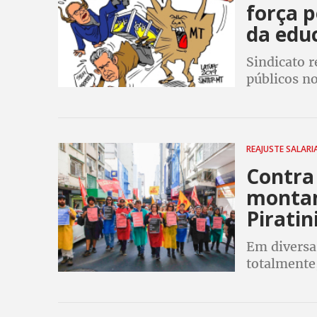
força p
da edu
Sindicato r
públicos no
multa caso
ato já mar
REAJUSTE SALARI
Contra
montam
Piratin
Em diversas
totalmente
período re