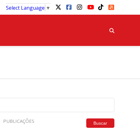
Select Language
▼
PUBLICAÇÕES
Buscar