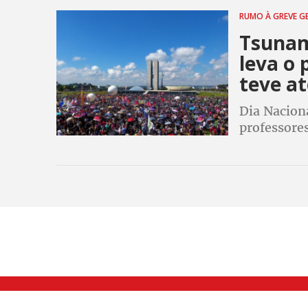
RUMO À GREVE G
Tsunam
leva o 
teve a
Dia Nacion
professores
e leva o go
esquenta pa