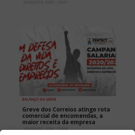
20 AGOSTO, 2020 - 12H11
BALANÇO DA GREVE
Greve dos Correios atinge rota
comercial de encomendas, a
maior receita da empresa
19 AGOSTO, 2020 - 17H56