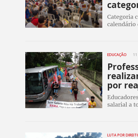
catego
Categoria c
calendário 
estaduais 
EDUCAÇÃO
11
Profes
realiza
por rea
Educadores
salarial a 
Romeu Ze
LUTA POR DIREI