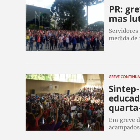
PR: gr
mas lut
Servidores
medida de 
Junior
GREVE CONTINU
Sintep
educad
quarta-
Em greve d
acampados 