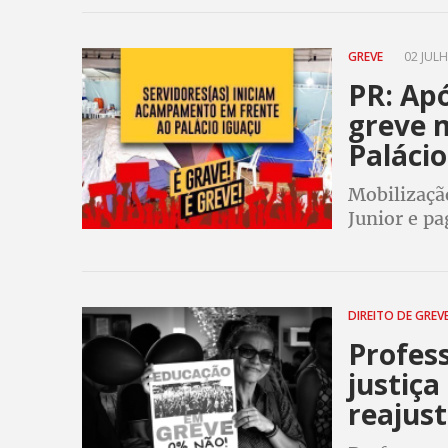
GREVE
02 JULH
PR: Apó
greve
Palácio
Mobilizaçã
Junior e p
DIREITO DE GREV
Profes
justiç
reajust