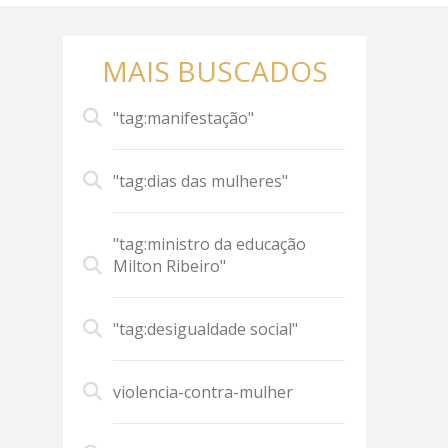
MAIS BUSCADOS
"tag:manifestação"
"tag:dias das mulheres"
"tag:ministro da educação
Milton Ribeiro"
"tag:desigualdade social"
violencia-contra-mulher