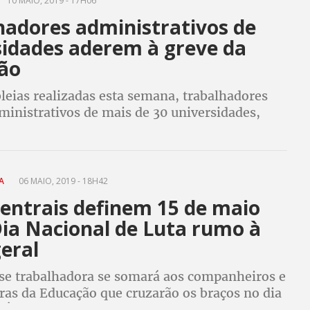
10 MAIO, 2019 - 17H06
hadores administrativos de
sidades aderem à greve da
ão
eias realizadas esta semana, trabalhadores
ministrativos de mais de 30 universidades,
e centros federais em todo o país decidiram
eve da educação no dia 15 de maio
MA
06 MAIO, 2019 - 18H42
centrais definem 15 de maio
ia Nacional de Luta rumo à
eral
sse trabalhadora se somará aos companheiros e
as da Educação que cruzarão os braços no dia
 É o esquenta para a greve geral do dia 14 de