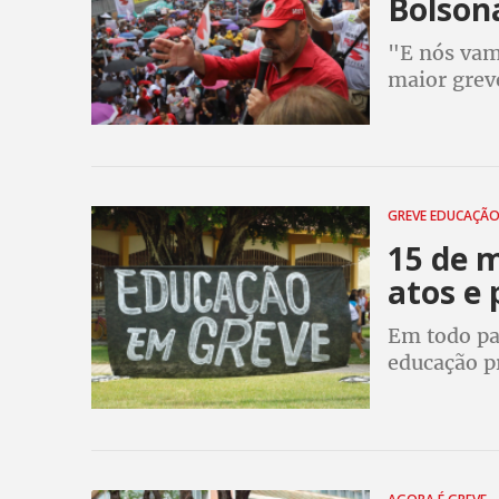
Bolsona
"E nós vam
maior greve
educação, 
afirmou o 
GREVE EDUCAÇÃ
15 de m
atos e 
Em todo paí
educação p
nacional se
junho