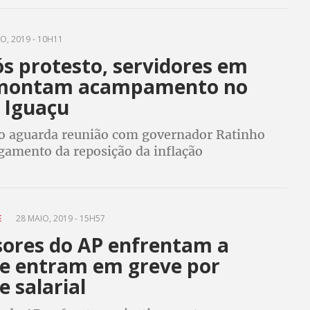
O, 2019 - 10H11
s protesto, servidores em
 montam acampamento no
 Iguaçu
o aguarda reunião com governador Ratinho
agamento da reposição da inflação
E
28 MAIO, 2019 - 15H57
sores do AP enfrentam a
a e entram em greve por
e salarial