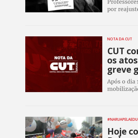
Professore
por reajust
NOTA DA CUT
CUT co
os atos
greve g
Após o dia
mobilizaçã
CUT orienta
da educação
#NARUAPELAED
Hoje c