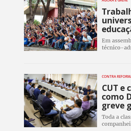
AGORA É GREVE
Trabal
univer
educaç
Em assembl
técnico-ad
institutos 
aderir a gr
CONTRA REFOR
CUT e 
como D
greve g
Toda a cla
companheir
15 de maio.