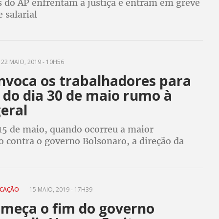
s do AP enfrentam a justiça e entram em greve
e salarial
22 MAIO, 2019 - 10H56
nvoca os trabalhadores para
 do dia 30 de maio rumo à
eral
 15 de maio, quando ocorreu a maior
o contra o governo Bolsonaro, a direção da
 a participação nos atos do dia 30 em defesa
, contra a reforma e rumo à greve geral
UCAÇÃO
15 MAIO, 2019 - 17H39
omeça o fim do governo