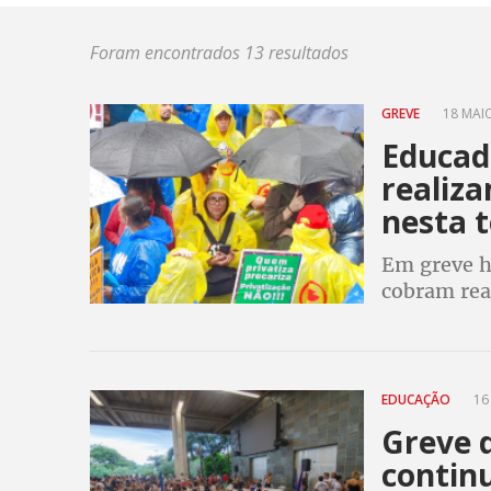
Foram encontrados 13 resultados
GREVE
18 MAIO
Educad
realiza
nesta t
Em greve há
cobram reaj
melhores c
EDUCAÇÃO
16
Greve 
contin