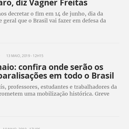
ro, diz Vagner Freitas
os decretar o fim em 14 de junho, dia da
 geral que o Brasil vai fazer em defesa da
da aposentadoria e de empregos decentes",
presidente da CUT
O
13 MAIO, 2019 - 12H15
aio: confira onde serão os
paralisações em todo o Brasil
s, professores, estudantes e trabalhadores da
rometem uma mobilização histórica. Greve
rá um esquenta para a greve geral de 14 de