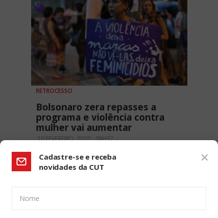
RETROCESSO
Bolsonaro zera repasses a
programa e violência contra
mulher vai aumentar
10 FEVEREIRO, 2020 - 08H37
Cadastre-se e receba
novidades da CUT
Nome