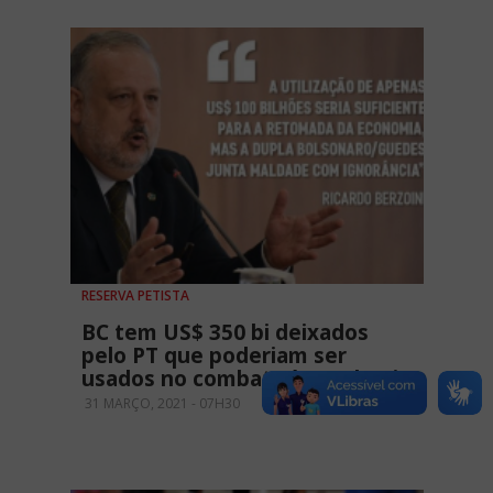
RESERVA PETISTA
BC tem US$ 350 bi deixados
pelo PT que poderiam ser
usados no combate à pandemia
31 MARÇO, 2021 - 07H30