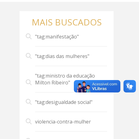
MAIS BUSCADOS
"tag:manifestação"
"tag:dias das mulheres"
"tag:ministro da educação
Milton Ribeiro"
"tag:desigualdade social"
violencia-contra-mulher