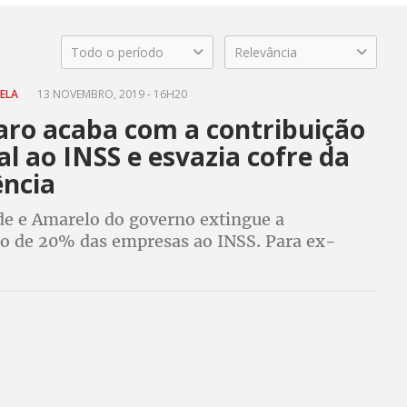
Todo o período
Relevância
RELA
13 NOVEMBRO, 2019 - 16H20
aro acaba com a contribuição
l ao INSS e esvazia cofre da
ência
de e Amarelo do governo extingue a
ão de 20% das empresas ao INSS. Para ex-
a Previdência, Ricardo Berzoini, medida é uma
ilidade que vai afetar a arrecadação