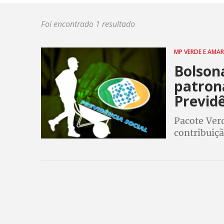
Foi encontrado 1 resultado
MP VERDE E AMA
Bolson
patrona
Previd
Pacote Ver
contribuiç
ministro d
irresponsab