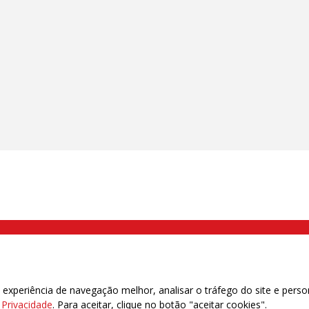
000 Brás, São Paulo/SP | Telefone (11) 2108 9200 - Fax (11) 2108 9310
xperiência de navegação melhor, analisar o tráfego do site e perso
e Privacidade
. Para aceitar, clique no botão "aceitar cookies".