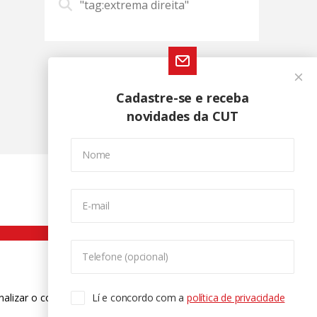
"tag:extrema direita"
Cadastre-se e receba
novidades da CUT
Nome
E-mail
Telefone (opcional)
nalizar o conteúdo. Para saber mais
Lí e concordo com a
política de privacidade