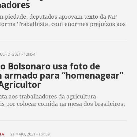
hadores
 piedade, deputados aprovam texto da MP
eforma Trabalhista, com enormes prejuízos aos
es, que vão de salários menores a zero de
 mais benefícios aos empresários
JULHO, 2021 - 12H54
o Bolsonaro usa foto de
 armado para “homenagear”
Agricultor
ta aos trabalhadores da agricultura
s por colocar comida na mesa dos brasileiros,
osta em sua rede social foto de um caçador,
e site especializado
UTA
21 MAIO, 2021 - 16H59