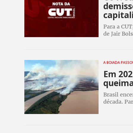
demiss
capital
Para a CUT,
de Jair Bol
A BOIADA PASS
Em 2020
queima
Brasil enc
década. Pa
Bolsonaro 
projeto vel