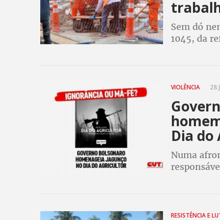
trabal
Sem dó nem
1045, da r
trabalhador
direitos, e
VIOLÊNCIA
28 
Govern
homem
Dia do 
Numa afron
responsávei
Bolsonaro p
comprada d
RESISTÊNCIA E L