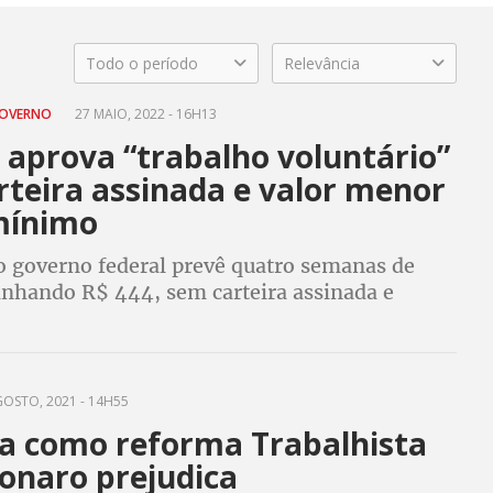
Todo o período
Relevância
GOVERNO
27 MAIO, 2022 - 16H13
 aprova “trabalho voluntário”
rteira assinada e valor menor
mínimo
o governo federal prevê quatro semanas de
anhando R$ 444, sem carteira assinada e
itos a jovens de 18 a 29 anos e pessoas acima
OSTO, 2021 - 14H55
a como reforma Trabalhista
sonaro prejudica