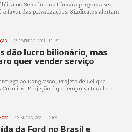
ública no Senado e na Câmara pergunta se
 a favor das privatizações. Sindicatos alertam
e robôs pela direita favorável à venda das
pedem votos contrários à população
AÇÃO
25 FEVEREIRO, 2021 - 13H53
s dão lucro bilionário, mas
aro quer vender serviço
o
entrega ao Congresso, Projeto de Lei que
s Correios. Projeção é que empresa terá lucro
R$1,5 bilhão. Venda coloca em risco o
 99 mil trabalhadores e trabalhadoras
 E BB
12 JANEIRO, 2021 - 19H09
ída da Ford no Brasil e