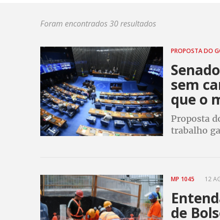
Foram encontrados 30 resultados
PROPOSTA DO 
Senado
sem ca
que o 
Proposta d
trabalho g
outros dire
de 50 anos
MP 1045
12 AG
Entend
de Bol