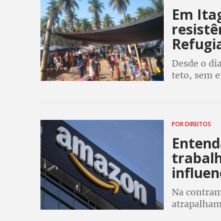
Em Ita
resist
Refugi
Desde o dia
teto, sem 
abandonado
POR DIREITOS
Entenda
trabal
influe
Na contram
atrapalham
incentiva 