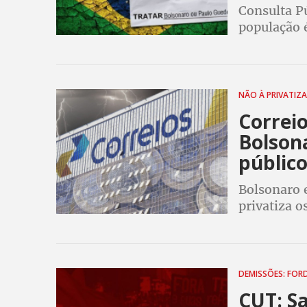
Consulta P
população é
sobre uso d
estatais e 
NÃO À PRIVATIZ
Correio
Bolson
públic
Bolsonaro 
privatiza o
de mais de 
emprego de
DEMISSÕES: FORD
CUT: Sa