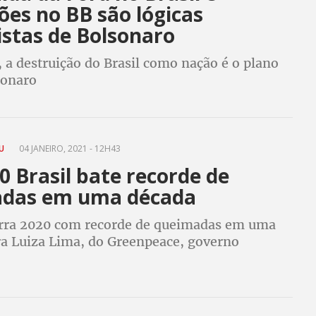
ões no BB são lógicas
istas de Bolsonaro
 a destruição do Brasil como nação é o plano
sonaro
OU
04 JANEIRO, 2021 - 12H43
 Brasil bate recorde de
das em uma década
erra 2020 com recorde de queimadas em uma
ra Luiza Lima, do Greenpeace, governo
nada fez diante das queimadas por que tem
ado de destruição ambiental