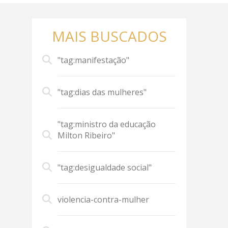
MAIS BUSCADOS
"tag:manifestação"
"tag:dias das mulheres"
"tag:ministro da educação
Milton Ribeiro"
"tag:desigualdade social"
violencia-contra-mulher