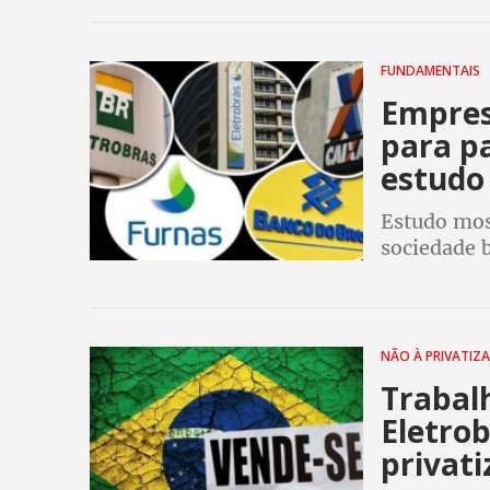
lutar por di
FUNDAMENTAIS
Empres
para pa
estudo
Estudo mos
sociedade b
sair da cri
população 
NÃO À PRIVATIZ
Trabal
Eletro
privati