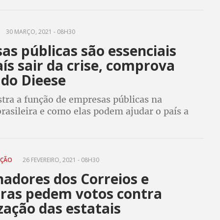
reitos
30 MARÇO, 2021 - 08H30
as públicas são essenciais
ís sair da crise, comprova
 do Dieese
tra a função de empresas públicas na
rasileira e como elas podem ajudar o país a
se. Para o Dieese, governo desinforma
ao defender privatizações
AÇÃO
26 FEVEREIRO, 2021 - 08H30
hadores dos Correios e
bras pedem votos contra
zação das estatais