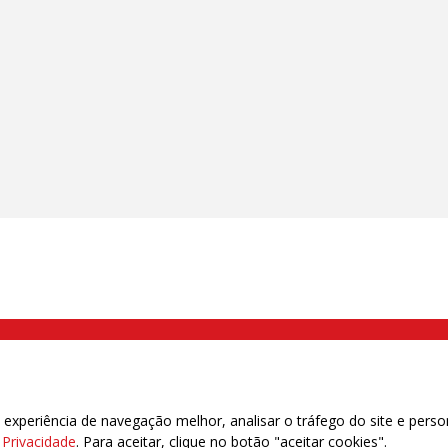
000 Brás, São Paulo/SP | Telefone (11) 2108 9200 - Fax (11) 2108 9310
xperiência de navegação melhor, analisar o tráfego do site e perso
e Privacidade
. Para aceitar, clique no botão "aceitar cookies".