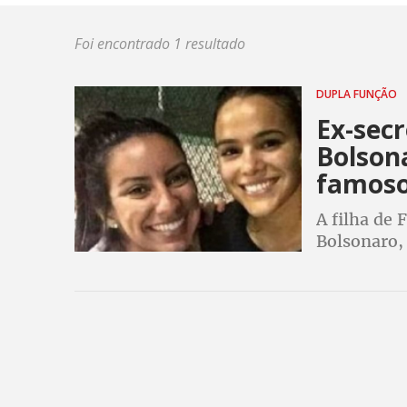
Foi encontrado 1 resultado
DUPLA FUNÇÃO
Ex-secr
Bolsona
famos
A filha de 
Bolsonaro,
horário em
secretária 