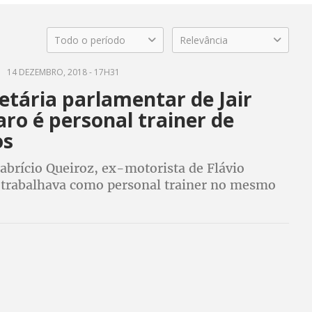
Todo o período
Relevância
14 DEZEMBRO, 2018 - 17H31
etária parlamentar de Jair
ro é personal trainer de
os
Fabrício Queiroz, ex-motorista de Flávio
 trabalhava como personal trainer no mesmo
 que devia cumprir o expediente como
parlamentar de Jair Bolsonaro