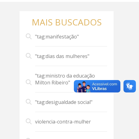
MAIS BUSCADOS
"tag:manifestação"
"tag:dias das mulheres"
"tag:ministro da educação
Milton Ribeiro"
"tag:desigualdade social"
violencia-contra-mulher