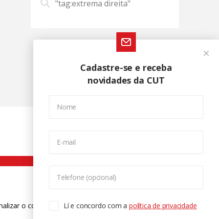
"tag:extrema direita"
Cadastre-se e receba
novidades da CUT
Nome
E-mail
Telefone (opcional)
nalizar o conteúdo. Para saber mais
Lí e concordo com a
política de privacidade