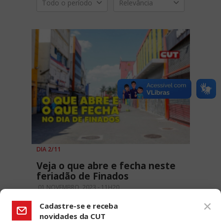
Todo o período
Relevância
DIA 2/11
Veja o que abre e fecha neste
feriadão de Finados
01 NOVEMBRO, 2023 - 11H20
Cadastre-se e receba
novidades da CUT