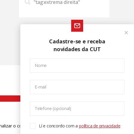
"tag:extrema direita"
Cadastre-se e receba
novidades da CUT
Nome
E-mail
Telefone (opcional)
nalizar o conteúdo. Para saber mais
Lí e concordo com a
política de privacidade