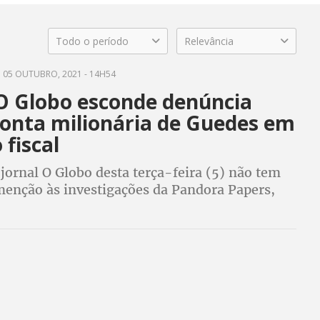
Todo o período
Relevância
05 OUTUBRO, 2021 - 14H54
 O Globo esconde denúncia
conta milionária de Guedes em
 fiscal
jornal O Globo desta terça-feira (5) não tem
nção às investigações da Pandora Papers,
iou a conta milionária do ministro da
aulo Guedes, em um paraíso fiscal