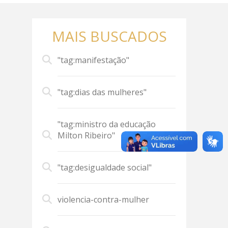
MAIS BUSCADOS
"tag:manifestação"
"tag:dias das mulheres"
"tag:ministro da educação
Milton Ribeiro"
"tag:desigualdade social"
violencia-contra-mulher