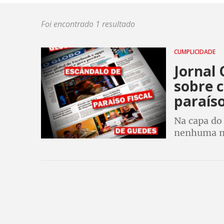
Foi encontrado 1 resultado
CUMPLICIDADE
Jornal
sobre 
paraíso
Na capa do 
nenhuma me
que denunc
Economia P