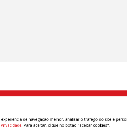
000 Brás, São Paulo/SP | Telefone (11) 2108 9200 - Fax (11) 2108 9310
xperiência de navegação melhor, analisar o tráfego do site e perso
e Privacidade
. Para aceitar, clique no botão "aceitar cookies".