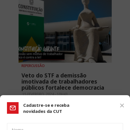
REPERCUSSÃO
Veto do STF a demissão
imotivada de trabalhadores
públicos fortalece democracia
15 FEVEREIRO, 2024 - 10H43
Cadastre-se e receba
novidades da CUT
Nome