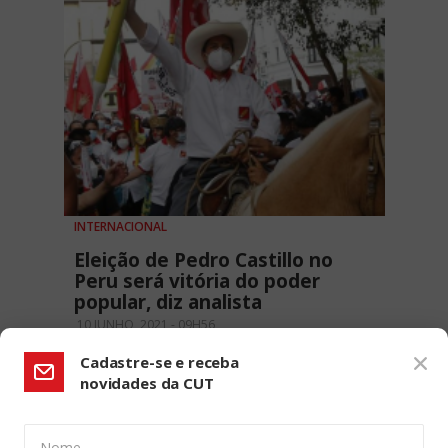
INTERNACIONAL
Eleição de Pedro Castillo no
Peru será vitória do poder
popular, diz analista
10 JUNHO, 2021 - 09H56
Cadastre-se e receba
novidades da CUT
Nome