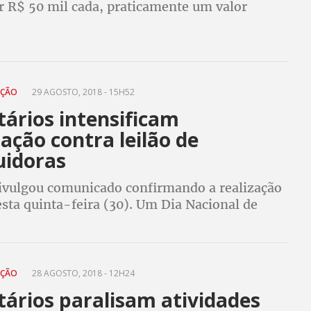
or R$ 50 mil cada, praticamente um valor
"Privatização reabre as portas para o
 setor elétrico", denuncia eletricitária
AÇÃO
29 AGOSTO, 2018 - 15H52
itários intensificam
ação contra leilão de
uidoras
vulgou comunicado confirmando a realização
esta quinta-feira (30). Um Dia Nacional de
o foi convocado pelos trabalhadores do
trobras contra a venda das distribuidoras
AÇÃO
28 AGOSTO, 2018 - 12H24
itários paralisam atividades