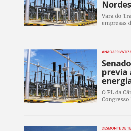
Nordes
Vara do Tra
empresas d
estudos sob
distribuido
#NÃOÀPRIVATIZ
Senado
previa 
energi
O PL da Câm
Congresso 
leilão da 
DESMONTE DE T