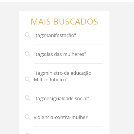
MAIS BUSCADOS
"tag:manifestação"
"tag:dias das mulheres"
"tag:ministro da educação
Milton Ribeiro"
"tag:desigualdade social"
violencia-contra-mulher