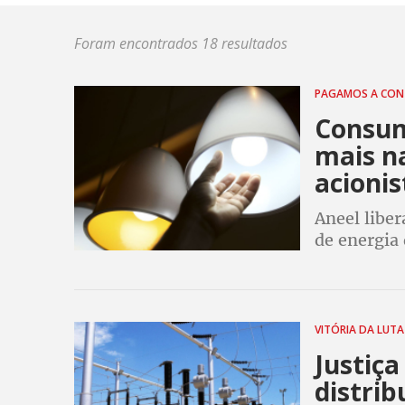
Foram encontrados 18 resultados
PAGAMOS A CO
Consumi
mais na
acionis
Aneel liber
de energia
juros. No t
pros bolsos
VITÓRIA DA LUT
Justiça
distrib