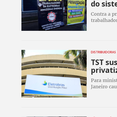
do sist
Contra a pr
trabalhado
e Nordeste
DISTRIBUIDORAS
TST su
privati
Para minist
Janeiro cau
decidiu pel