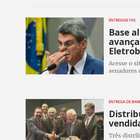
patrimônio 
ENTREGUISTAS
Base al
avança
Eletro
Acesse o si
senadores 
brasileiro:
eleições de
ENTREGA DE BAN
Distrib
vendid
Três distri