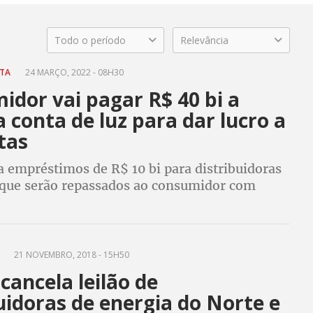
Todo o período
Relevância
NTA
24 MARÇO, 2022 - 08H30
dor vai pagar R$ 40 bi a
 conta de luz para dar lucro a
tas
a empréstimos de R$ 10 bi para distribuidoras
 que serão repassados ao consumidor com
otal, brasileiros já devem R$ 40 bi, que irão
 de acionistas
A
21 NOVEMBRO, 2018 - 15H50
 cancela leilão de
uidoras de energia do Norte e