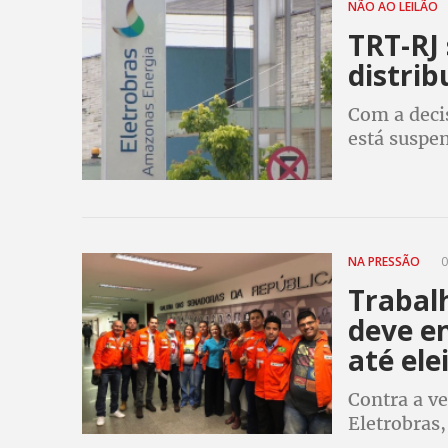
NÃO AO LEILÃO
TRT-RJ
distrib
Com a decis
está suspen
29 e 30 con
NA PRESSÃO
0
Trabal
deve e
até ele
Contra a ve
Eletrobras
Nacional p