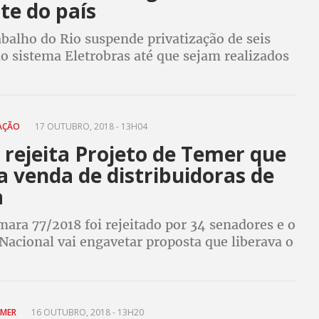
te do país
balho do Rio suspende privatização de seis
o sistema Eletrobras até que sejam realizados
re o impacto da transferência de controle das
ras para os funcionários
AÇÃO
17 OUTUBRO, 2018 - 13H04
 rejeita Projeto de Temer que
a venda de distribuidoras de
a
ara 77/2018 foi rejeitado por 34 senadores e o
Nacional vai engavetar proposta que liberava o
Amazonas Energia
EMER
16 OUTUBRO, 2018 - 13H20