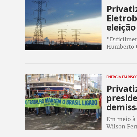
Privati
Eletrob
eleição
"Dificilmen
Humberto C
produção d
privada", 
ENERGIA EM RIS
Privati
presid
demiss
Em meio à p
Wilson Fer
mil eletric