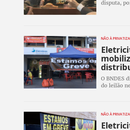
disputa, p
simbólico. 
desmonte do
NÃO À PRIVATIZ
Eletric
mobiliz
distrib
O BNDES di
do leilão n
Mobilizaçã
Sistema Ele
NÃO À PRIVATIZ
Eletric