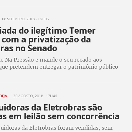
público à iniciativa privada
06 SETEMBRO, 2018 - 16H08
iada do ilegítimo Temer
 com a privatização da
bras no Senado
te Na Pressão e mande o seu recado aos
que pretendem entregar o patrimônio público
 se insistirem na privatização, não voltam nas
ste ano
DEJA
30 AGOSTO, 2018 - 17H46
uidoras da Eletrobras são
as em leilão sem concorrência
buidoras da Eletrobras foram vendidas, sem