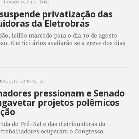
16 AGOSTO, 2018 - 15H52
 suspende privatização das
uidoras da Eletrobras
ão, leilão marcado para o dia 30 de agosto
so. Eletricitários avaliarão se a greve dos dias
tra a privatização será mantida
8 AGOSTO, 2018 - 12H05
hadores pressionam e Senado
ngavetar projetos polêmicos
ição
nda do Pré-Sal e das distribuidoras da
, trabalhadores ocuparam o Congresso
ara convencer os senadores a não votarem