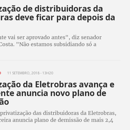
zação de distribuidoras da
ras deve ficar para depois da
te vai ser aprovado antes", diz senador
osta. "Não estamos subsidiando só a
e energia para o povo, mas o lucro de empresa
afirma Vanessa Grazziotin
CO
11 SETEMBRO, 2018 - 13H20
zação da Eletrobras avança e
ente anuncia novo plano de
ão
rivatização das distribuidoras da Eletrobras,
reira anuncia plano de demissão de mais 2,4
itários para acelerar o processo de entrega do