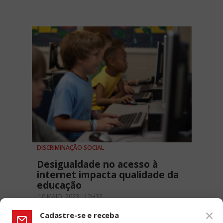
DISCRIMINAÇÃO SOCIAL
Desigualdade no acesso à
internet impacta qualidade da
educação
10 MAIO, 2023 - 12H32
Cadastre-se e receba