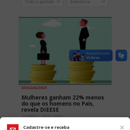
Todo o período
Relevância
DESIGUALDADE
Mulheres ganham 22% menos
do que os homens no País,
revela DIEESE
03 MARÇO, 2020 - 15H52
Cadastre-se e receba