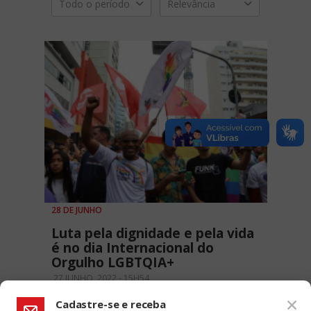
Todo o período
Relevância
28 DE JUNHO
Luta pela dignidade e pela vida
é no dia Internacional do
Orgulho LGBTQIA+
27 JUNHO, 2022 - 15H54
Cadastre-se e receba