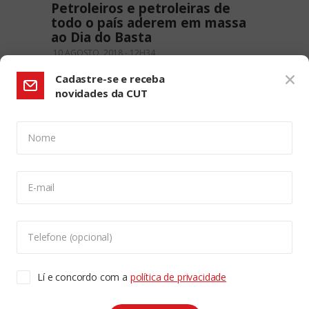
Petroleiros e petroleiras de
todo o país aderem em massa
ao Dia do Basta
10 AGOSTO, 2018 - 12H34
Cadastre-se e receba
novidades da CUT
Nome
CONFIGURAÇÃO DE COOKIES:
E-mail
Usamos cookies para lhe oferecer uma experiência de
navegação melhor, analisar o tráfego do site e
personalizar o conteúdo. Para saber mais sobre cookies
Telefone (opcional)
acesse nossa
Política de Privacidade
. Para aceitar, clique
no botão "aceitar cookies".
Lí e concordo com a
política de privacidade
Copyleft CUT Central Única dos Trabalhadores 3.960 -
Entidades Filiadas | 7.933.029 - Trabalhadores(as)
Associados | 25.831.443 - Trabalhadores(as) na Base
ACEITAR COOKIES