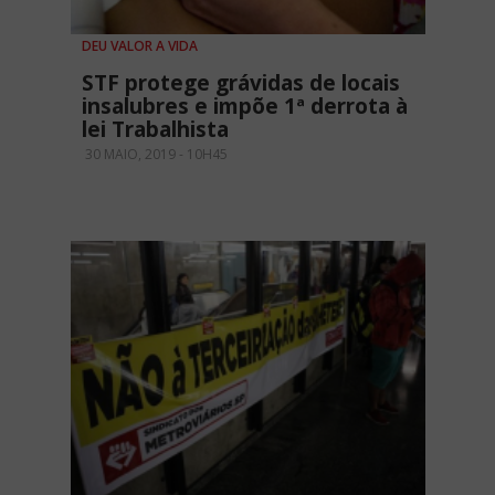
DEU VALOR A VIDA
STF protege grávidas de locais
insalubres e impõe 1ª derrota à
lei Trabalhista
30 MAIO, 2019 - 10H45