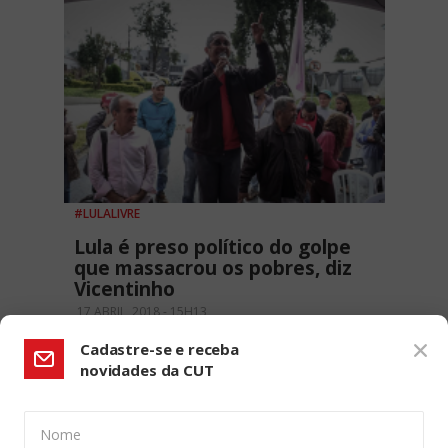
#LULALIVRE
Lula é preso político do golpe
que massacrou os pobres, diz
Vicentinho
17 ABRIL, 2018 - 15H13
Cadastre-se e receba
novidades da CUT
Nome