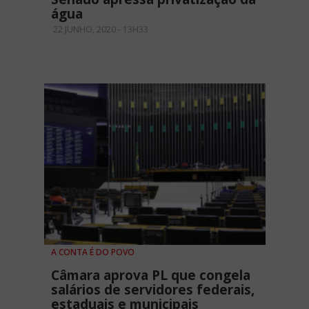
água
22 JUNHO, 2020 - 13H33
A CONTA É DO POVO
Câmara aprova PL que congela
salários de servidores federais,
estaduais e municipais