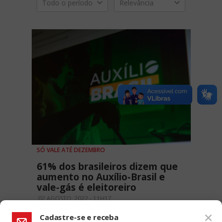
Todo o período
Relevância
SÓ VALE ATÉ DEZEMBRO
61% dos brasileiros dizem que
aumento no Auxílio-Brasil e
vale-gás é eleitoreiro
02 AGOSTO, 2022 - 11H17
Cadastre-se e receba