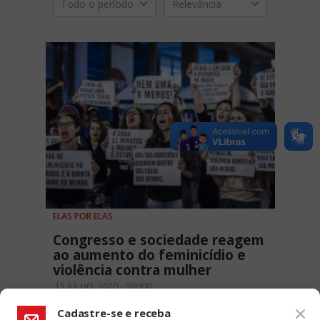
Todo o período
Relevância
ELAS POR ELAS
Congresso e sociedade reagem
ao aumento do feminicídio e
violência contra mulher
15 JULHO, 2020 - 09H00
Cadastre-se e receba