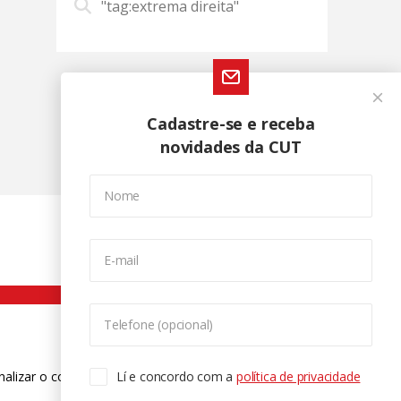
"tag:extrema direita"
Cadastre-se e receba
novidades da CUT
Nome
E-mail
Telefone (opcional)
nalizar o conteúdo. Para saber mais
Lí e concordo com a
política de privacidade