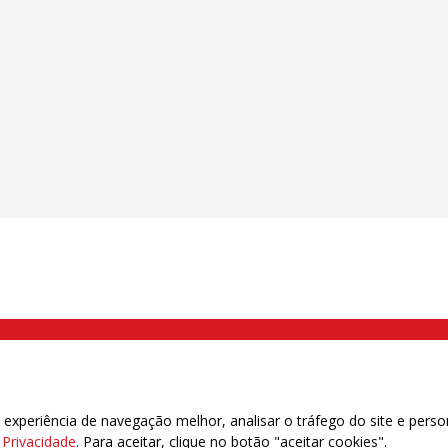
000 Brás, São Paulo/SP | Telefone (11) 2108 9200 - Fax (11) 2108 9310
xperiência de navegação melhor, analisar o tráfego do site e perso
e Privacidade
. Para aceitar, clique no botão "aceitar cookies".