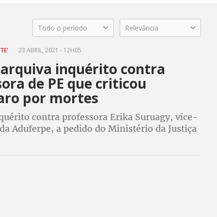
Todo o período
Relevância
TE'
23 ABRIL, 2021 - 12H05
 arquiva inquérito contra
ora de PE que criticou
aro por mortes
quérito contra professora Erika Suruagy, vice-
da Aduferpe, a pedido do Ministério da Justiça
dos outdoors 'Senhor da Morte Chefiando o
ado nas ruas de Recife