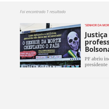
Foi encontrado 1 resultado
'SENHOR DA MOR
Justiça
profess
Bolson
PF abriu in
presidente 
por causa 
País' coloc