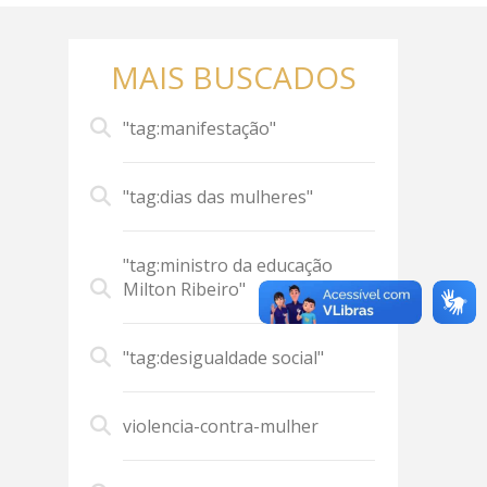
MAIS BUSCADOS
"tag:manifestação"
"tag:dias das mulheres"
"tag:ministro da educação
Milton Ribeiro"
"tag:desigualdade social"
violencia-contra-mulher