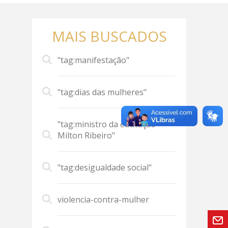
MAIS BUSCADOS
"tag:manifestação"
"tag:dias das mulheres"
"tag:ministro da educação
Milton Ribeiro"
"tag:desigualdade social"
violencia-contra-mulher