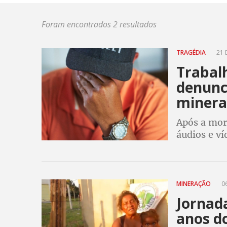
Foram encontrados 2 resultados
TRAGÉDIA
21 
Trabalh
denunc
minera
Após a mort
áudios e ví
MINERAÇÃO
06
Jornad
anos d