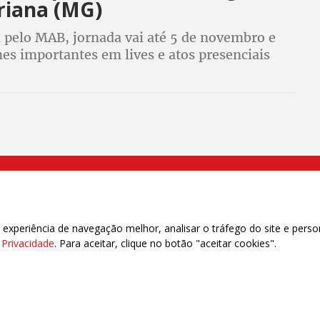
iana (MG)
 pelo MAB, jornada vai até 5 de novembro e
es importantes em lives e atos presenciais
000 Brás, São Paulo/SP | Telefone (11) 2108 9200 - Fax (11) 2108 9310
xperiência de navegação melhor, analisar o tráfego do site e perso
e Privacidade
. Para aceitar, clique no botão "aceitar cookies".
das | 7.933.029 - Trabalhadores(as) Associados | 25.831.443 - Trabalhadores(as) na B