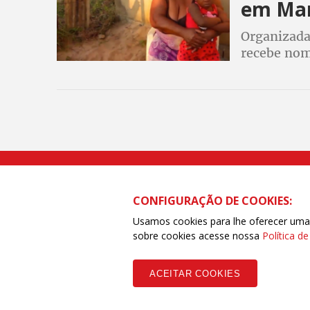
em Mar
Organizada
recebe nom
Rua Caetano Pinto nº 575 CEP 03041-
CONFIGURAÇÃO DE COOKIES:
Usamos cookies para lhe oferecer uma e
sobre cookies acesse nossa
Política d
Copyleft CUT Central Única dos Trabalhadores 3.960 - Entidades Filia
ACEITAR COOKIES