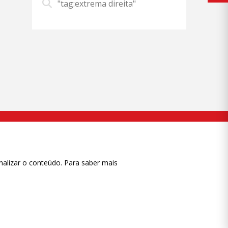
"tag:extrema direita"
nalizar o conteúdo. Para saber mais
ase
CTRL+F2