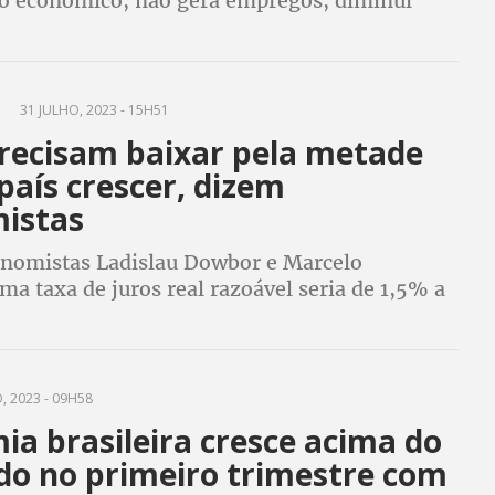
o econômico, não gera empregos, diminui
tos públicos, mas interessa ao mercado
que quer evitar riscos em seus investimentos
31 JULHO, 2023 - 15H51
precisam baixar pela metade
país crescer, dizem
istas
onomistas Ladislau Dowbor e Marcelo
a taxa de juros real razoável seria de 1,5% a
já descontada a inflação. Para eles, manter a
é uma decisão política e não econômica
, 2023 - 09H58
a brasileira cresce acima do
do no primeiro trimestre com