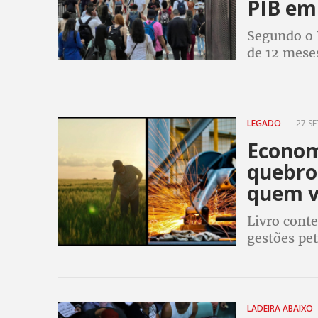
PIB em
Segundo o 
de 12 meses
primeiro ap
Lula da Si
LEGADO
27 SE
Econom
quebrou
quem v
Livro cont
gestões pe
cresciment
LADEIRA ABAIXO