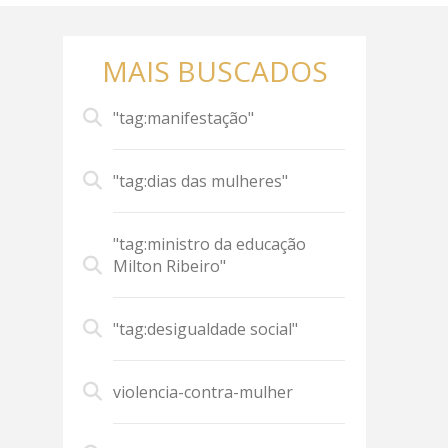
MAIS BUSCADOS
"tag:manifestação"
"tag:dias das mulheres"
"tag:ministro da educação
Milton Ribeiro"
"tag:desigualdade social"
violencia-contra-mulher