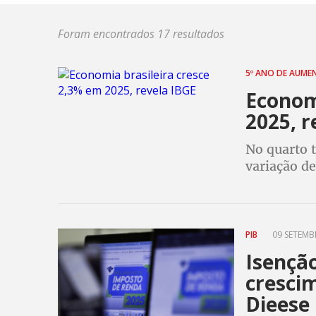
Foram encontrados 17 resultados
5º ANO DE AUM
Econom
2025, r
No quarto t
variação d
PIB
09 SETEMBR
Isençã
cresci
Dieese