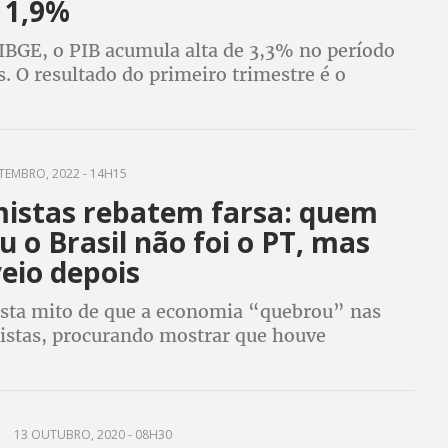
 1,9%
IBGE, o PIB acumula alta de 3,3% no período
. O resultado do primeiro trimestre é o
urado após a posse do presidente Luiz Inácio
lva (PT), que prometeu em sua campanha
TEMBRO, 2022 - 14H15
istas rebatem farsa: quem
 o Brasil não foi o PT, mas
eio depois
esta mito de que a economia “quebrou” nas
tistas, procurando mostrar que houve
o com distribuição de renda
13 OUTUBRO, 2020 - 08H30