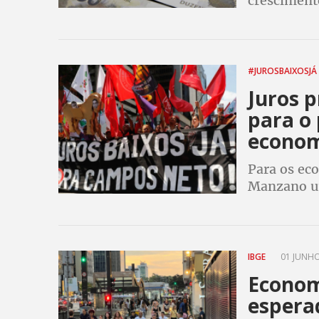
cresciment
investimen
financeiro 
#JUROSBAIXOSJÁ
Juros 
para o 
econom
Para os ec
Manzano um
3% ao ano, 
Selic alta 
IBGE
01 JUNHO
Economi
espera