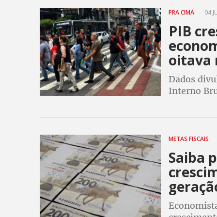
PRA CIMA
04 J
PIB cre
economi
oitava
Dados divu
Interno Bru
trimestre d
economia 
METAS FISCAIS
Saiba p
cresci
geraçã
Economista 