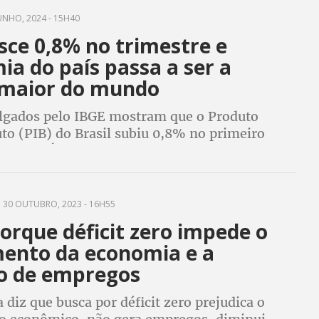
UNHO, 2024 - 15H40
sce 0,8% no trimestre e
a do país passa a ser a
 maior do mundo
lgados pelo IBGE mostram que o Produto
to (PIB) do Brasil subiu 0,8% no primeiro
e 2024. Índice fez país se tornar a oitava
do mundo
30 OUTUBRO, 2023 - 16H55
orque déficit zero impede o
mento da economia e a
o de empregos
diz que busca por déficit zero prejudica o