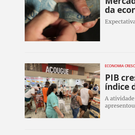
Mercad
da eco
Expectativ
ECONOMIA CRES
PIB cr
índice 
A atividad
apresentou
mas vo acu
de 3,8%.