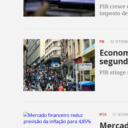
PIB cresce
imposto de
desacelera
PIB
02 SETEMBR
Economi
segund
PIB atinge 
IPCA
01 SETEM
Mercad