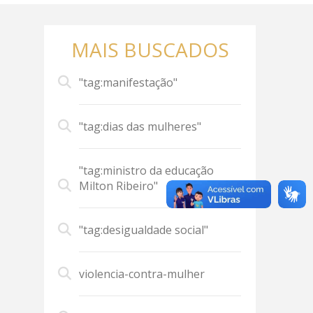
MAIS BUSCADOS
"tag:manifestação"
"tag:dias das mulheres"
"tag:ministro da educação
Milton Ribeiro"
"tag:desigualdade social"
violencia-contra-mulher