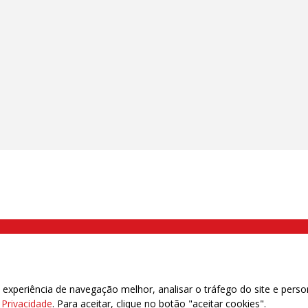
000 Brás, São Paulo/SP | Telefone (11) 2108 9200 - Fax (11) 2108 9310
xperiência de navegação melhor, analisar o tráfego do site e perso
e Privacidade
. Para aceitar, clique no botão "aceitar cookies".