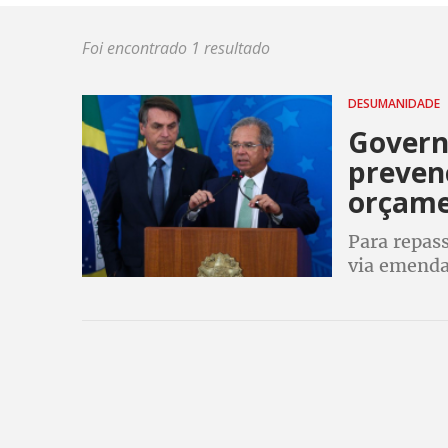
Foi encontrado 1 resultado
DESUMANIDADE
Govern
preven
orçame
Para repass
via emenda
governo Bo
programas 