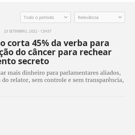
Todo o período
Relevância
23 SETEMBRO, 2022 - 12H37
o corta 45% da verba para
ção do câncer para rechear
nto secreto
ar mais dinheiro para parlamentares aliados,
 do relator, sem controle e sem transparência,
lsonaro cortou 45% da verba para os
da segunda doença que mais mata no País