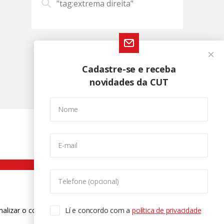
"tag:extrema direita"
Cadastre-se e receba
novidades da CUT
Nome
E-mail
Telefone (opcional)
nalizar o conteúdo. Para saber mais
Lí e concordo com a
política de privacidade