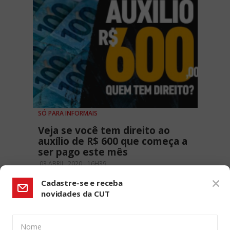
SÓ PARA INFORMAIS
Veja se você tem direito ao
auxílio de R$ 600 que começa a
ser pago este mês
03 ABRIL, 2020 - 16H39
Cadastre-se e receba
novidades da CUT
Nome