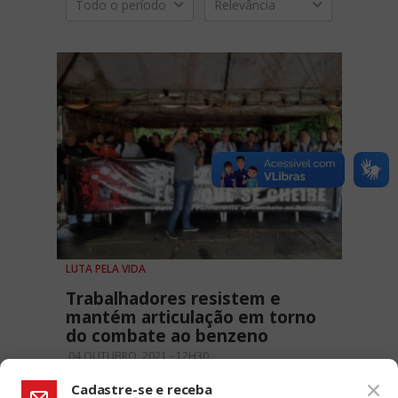
Todo o período
Relevância
LUTA PELA VIDA
Trabalhadores resistem e
mantém articulação em torno
do combate ao benzeno
04 OUTUBRO, 2021 - 12H30
Cadastre-se e receba