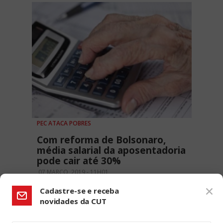
PEC ATACA POBRES
Com reforma de Bolsonaro,
média salarial da aposentadoria
pode cair até 30%
07 MARÇO, 2019 - 11H01
Cadastre-se e receba
novidades da CUT