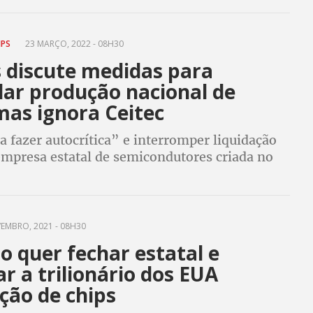
IPS
23 MARÇO, 2022 - 08H30
 discute medidas para
lar produção nacional de
mas ignora Ceitec
a fazer autocrítica” e interromper liquidação
empresa estatal de semicondutores criada no
la e em extinção pelo governo Bolsonaro, diz
o
EMBRO, 2021 - 08H30
 quer fechar estatal e
r a trilionário dos EUA
ção de chips