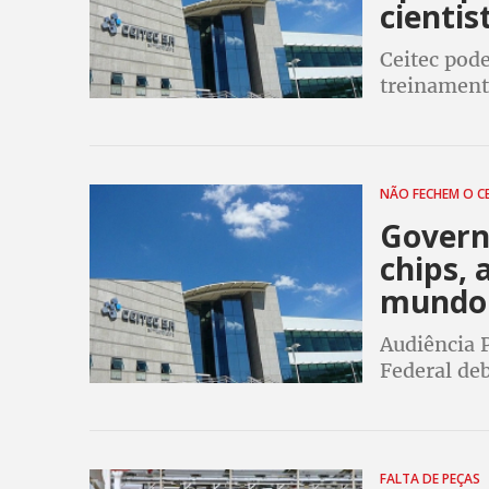
cientis
Ceitec pod
treinament
futuras “fo
NÃO FECHEM O C
Governo
chips, 
mundo
Audiência P
Federal de
funcionando
da América 
FALTA DE PEÇAS