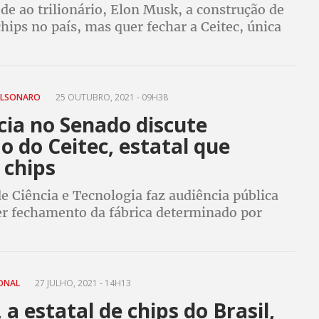
e ao trilionário, Elon Musk, a construção de
chips no país, mas quer fechar a Ceitec, única
 fabrica o produto no Brasil. Lula e ex-
condenam decisão
OLSONARO
25 OUTUBRO, 2021 - 09H38
cia no Senado discute
o do Ceitec, estatal que
 chips
 Ciência e Tecnologia faz audiência pública
er fechamento da fábrica determinado por
no momento em que fábricas para produção
e chips
ONAL
27 JULHO, 2021 - 14H13
 a estatal de chips do Brasil,