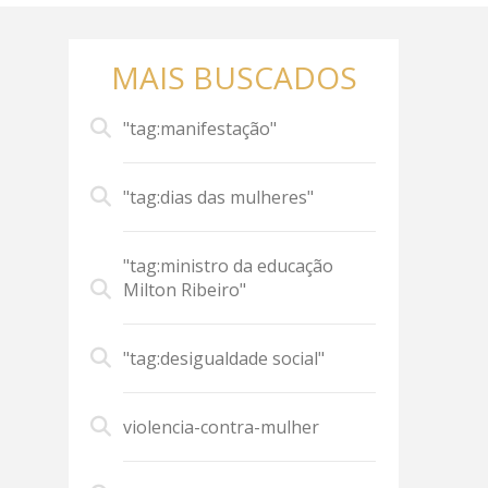
MAIS BUSCADOS
"tag:manifestação"
"tag:dias das mulheres"
"tag:ministro da educação
Milton Ribeiro"
"tag:desigualdade social"
violencia-contra-mulher