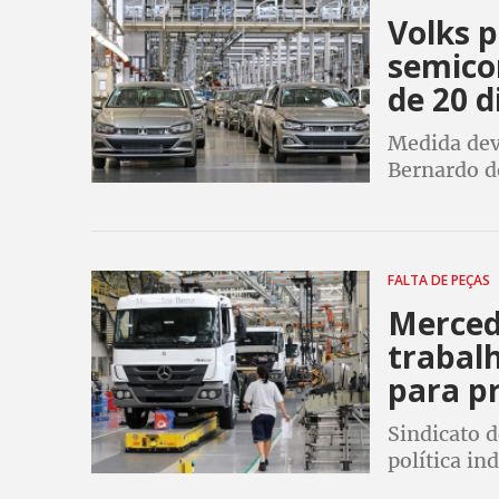
Volks p
semicon
de 20 d
Medida dev
Bernardo d
dos Metalú
FALTA DE PEÇAS
Mercede
trabalh
para p
Sindicato 
política ind