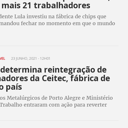
 mais 21 trabalhadores
ente Lula investiu na fábrica de chips que
 mandou fechar no momento em que o mundo
veste no segmento
VEL
23 JUNHO, 2021 - 12H01
a determina reintegração de
adores da Ceitec, fábrica de
o país
os Metalúrgicos de Porto Alegre e Ministério
 Trabalho entraram com ação para reverter
em fábrica fechada por Bolsonaro em meio à
al de falta de chips