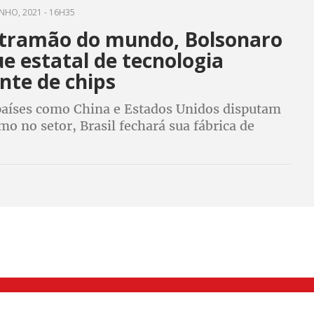
NHO, 2021 - 16H35
tramão do mundo, Bolsonaro
e estatal de tecnologia
nte de chips
aíses como China e Estados Unidos disputam
o no setor, Brasil fechará sua fábrica de
eitec, que não só produz, mas também
 e exporta novas tecnologias no segmento