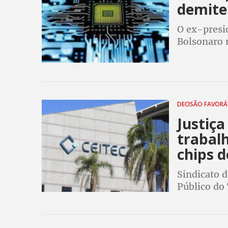
demite
O ex-presid
Bolsonaro
inteiro in
DECISÃO FAVORÁ
Justiç
trabalh
chips d
Sindicato d
Público do
demissões 
crise mundi