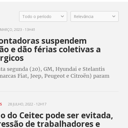
Todo o período
Relevância
MARÇO, 2023 - 13H41
ontadoras suspendem
o e dão férias coletivas a
rgicos
sta segunda (20), GM, Hyundai e Stelantis
marcas Fiat, Jeep, Peugeot e Citroën) param
e peças e de compradores. A Volks volta a parar
ES
28 JULHO, 2022 - 12H17
o do Ceitec pode ser evitada,
ressão de trabalhadores e