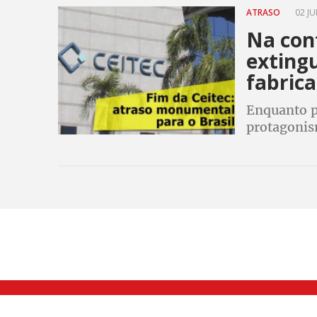
ATRASO
02 JU
Na con
extingu
fabrica
Enquanto p
protagonism
chips, a C
desenvolve