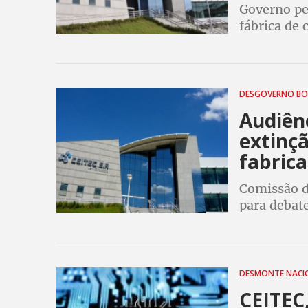
Governo ped
fábrica de 
estatal que
ministros 
DESGOVERNO B
Audiên
extinçã
fabrica
Comissão de
para debat
Bolsoanro 
por falta d
DESMONTE NACI
CEITEC,