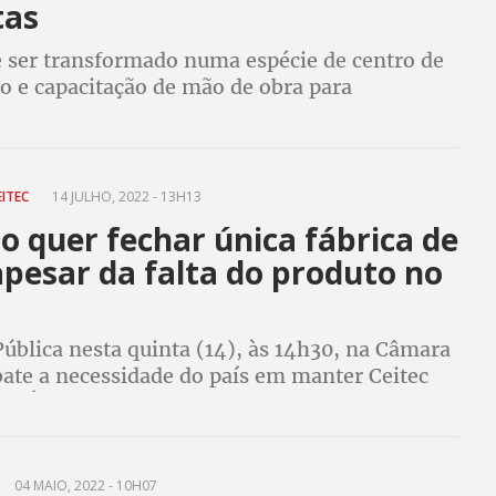
tas
e ser transformado numa espécie de centro de
o e capacitação de mão de obra para
undries”.
EITEC
14 JULHO, 2022 - 13H13
 quer fechar única fábrica de
apesar da falta do produto no
ública nesta quinta (14), às 14h30, na Câmara
bate a necessidade do país em manter Ceitec
. Única fábrica de semicondutores do Brasil e
Latina, já é lucrativa
04 MAIO, 2022 - 10H07