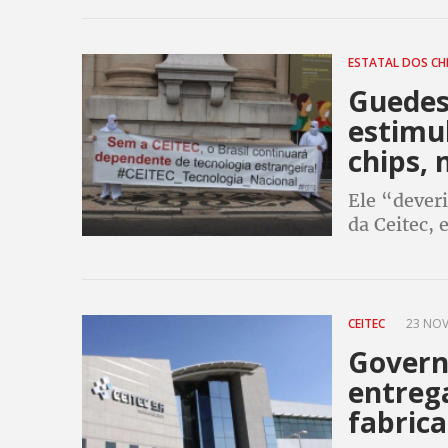
ESTATAL DOS CH
Guedes
estimu
chips, 
Ele “deveri
da Ceitec, 
governo Lu
engenheir
CEITEC
23 NOV
Governo
entrega
fabrica