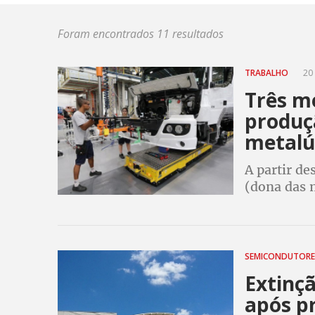
Foram encontrados 11 resultados
TRABALHO
20 
Três m
produçã
metalú
A partir de
(dona das 
por falta d
no dia 27
SEMICONDUTOR
Extinçã
após p