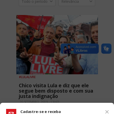
Todo o período
Relevância
#LULALIVRE
Chico visita Lula e diz que ele
segue bem disposto e com sua
justa indignação
20 SETEMBRO, 2019 - 13H01
Cadastre-se e receba