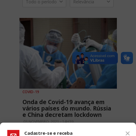
Todo o período
Relevância
COVID-19
Onda de Covid-19 avança em
vários países do mundo. Rússia
e China decretam lockdown
03 NOVEMBRO, 2021 - 14H39
Cadastre-se e receba