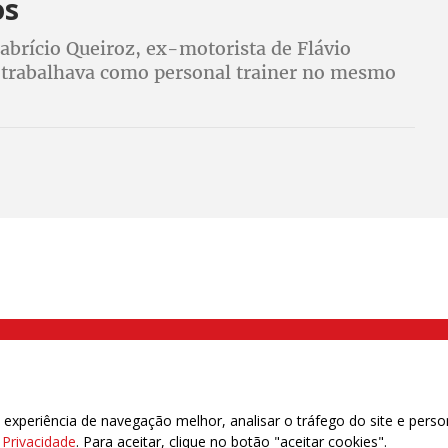
os
Fabrício Queiroz, ex-motorista de Flávio
 trabalhava como personal trainer no mesmo
 que devia cumprir o expediente como
parlamentar de Jair Bolsonaro
000 Brás, São Paulo/SP | Telefone (11) 2108 9200 - Fax (11) 2108 9310
xperiência de navegação melhor, analisar o tráfego do site e perso
e Privacidade
. Para aceitar, clique no botão "aceitar cookies".