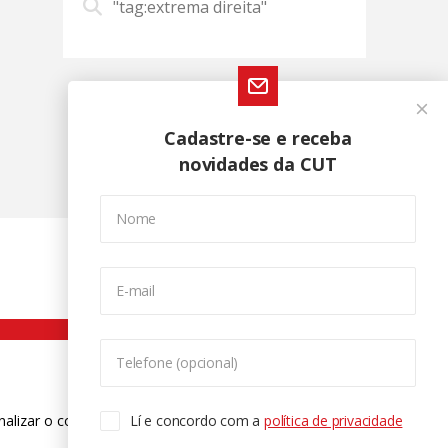
"tag:extrema direita"
Cadastre-se e receba
novidades da CUT
Nome
E-mail
Telefone (opcional)
nalizar o conteúdo. Para saber mais
Lí e concordo com a
política de privacidade