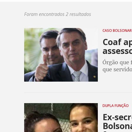
Foram encontrados 2 resultados
CASO BOLSONA
Coaf a
assesso
Órgão que 
que servido
pagos com d
assessor de
DUPLA FUNÇÃO
Ex-secr
Bolsona