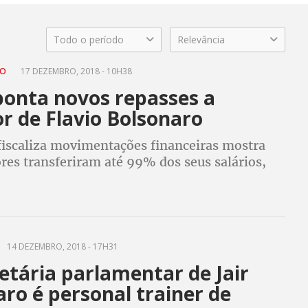
Todo o período
Relevância
RO
17 DEZEMBRO, 2018 - 10H38
ponta novos repasses a
r de Flavio Bolsonaro
fiscaliza movimentações financeiras mostra
res transferiram até 99% dos seus salários,
inheiro público, para Fabrício Queiroz, ex-
 Flavio e amigo da família Bolsonaro
14 DEZEMBRO, 2018 - 17H31
etária parlamentar de Jair
ro é personal trainer de