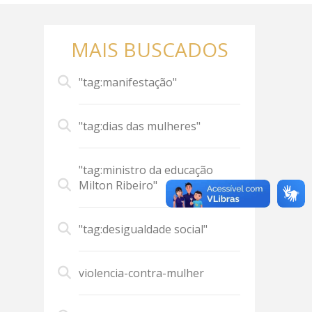
MAIS BUSCADOS
"tag:manifestação"
"tag:dias das mulheres"
"tag:ministro da educação
Milton Ribeiro"
"tag:desigualdade social"
violencia-contra-mulher