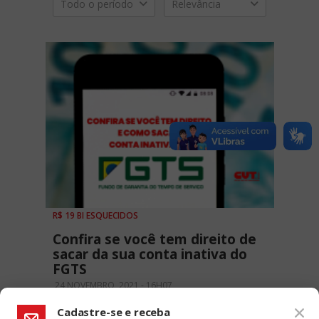
Todo o período
Relevância
R$ 19 BI ESQUECIDOS
Confira se você tem direito de
sacar da sua conta inativa do
FGTS
24 NOVEMBRO, 2021 - 16H07
Cadastre-se e receba