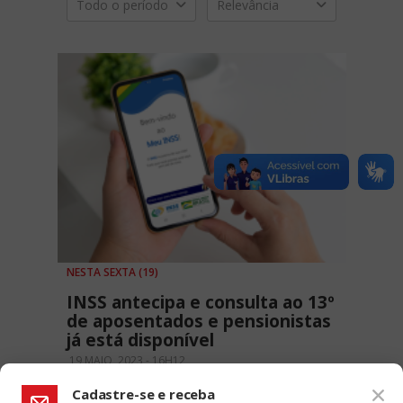
Todo o período
Relevância
NESTA SEXTA (19)
INSS antecipa e consulta ao 13º
de aposentados e pensionistas
já está disponível
19 MAIO, 2023 - 16H12
Cadastre-se e receba