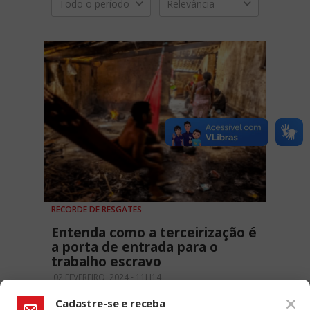
Todo o período
Relevância
RECORDE DE RESGATES
Entenda como a terceirização é
a porta de entrada para o
trabalho escravo
02 FEVEREIRO, 2024 - 11H14
Cadastre-se e receba