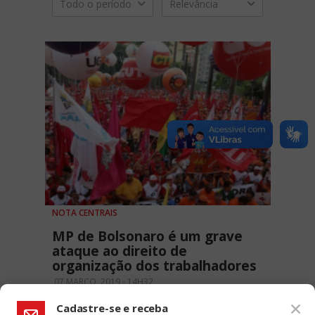
Todo o período
Relevância
NOTA CENTRAIS
MP de Bolsonaro é um grave
ataque ao direito de
organização dos trabalhadores
07 MARÇO, 2019 - 14H32
Cadastre-se e receba