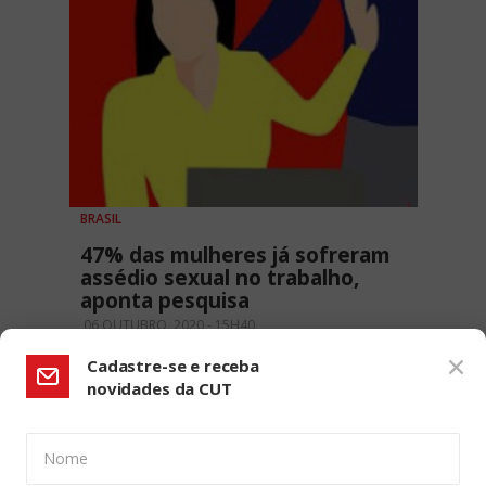
BRASIL
47% das mulheres já sofreram
assédio sexual no trabalho,
aponta pesquisa
06 OUTUBRO, 2020 - 15H40
Cadastre-se e receba
novidades da CUT
Nome